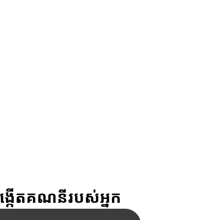
ង្កើតគណនីរបស់អ្នក