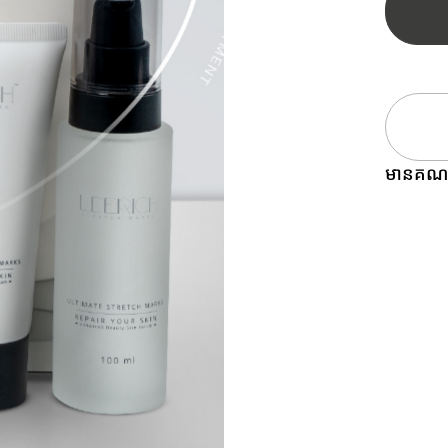
មានគណន