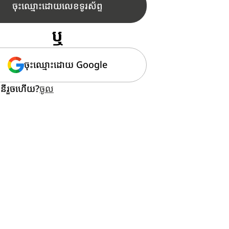
ចុះឈ្មោះដោយលេខទូរស័ព្ទ
ឬ
ចុះឈ្មោះដោយ Google
ីរួចហើយ?
ចូល